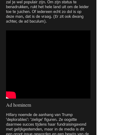
zal je wel populair zijn. Om zijn status te
benadrukken, rukt het hele land uit om de leider
toe te juichen. Of iedereen echt zo dol is op
deze man, dat is de vraag. (Er zit ook dwang
achter, de ad baculum).
Ad hominem
Hillary noemde de aanhang van Trump
'deplorables': 'zielige' figuren. Ze oogstte
daarmee succes tijdens haar fundraisingavond
met gelijkgestemden, maar in de media is dit
een groot issue geworden en een bewijs van de