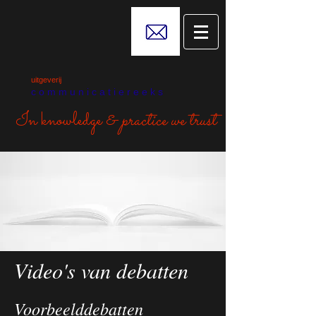
uitgeverij
c o m m u n i c a t i e r e e k s
In knowledge &
practice we trust
Video's van debatten
Voorbeelddebatten