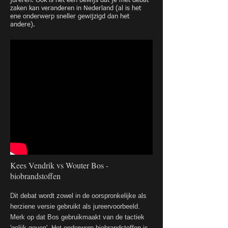
jureren. Ook is het een bewijs dat je met debat
zaken kan veranderen in Nederland (al is het
ene onderwerp sneller gewijzigd dan het
andere).
Kees Vendrik vs Wouter Bos -
biobrandstoffen
Dit debat wordt zowel in de oorspronkelijke als
herziene versie gebruikt als jureervoorbeeld.
Merk op dat Bos gebruikmaakt van de tactiek
'gelijk geven'. Het onderwerp biobrandstoffen is