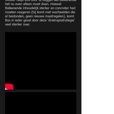
Wester helpt Bos door te zeggen dat Balkenende
het nu even alleen moet doen. Hoewel
Balkenende inhoudelijk sterker en concreter had
moeten reageren (hij komt met voorbeelden die
al bestonden, geen nieuwe maatregelen), komt
Bos in ieder geval door deze 'drietrapsstrategie'
veel sterker over.