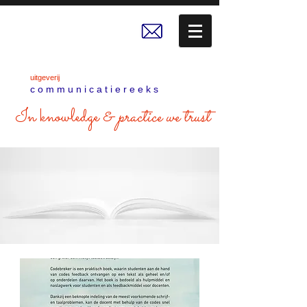
uitgeverij
c o m m u n i c a t i e r e e k s
In knowledge &
practice we trust