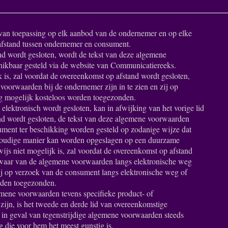
van toepassing op elk aanbod van de ondernemer en op elke
afstand tussen ondernemer en consument.
nd wordt gesloten, wordt de tekst van deze algemene
ikbaar gesteld via de website van Communicatiereeks.
jk is, zal voordat de overeenkomst op afstand wordt gesloten,
oorwaarden bij de ondernemer zijn in te zien en zij op
g mogelijk kosteloos worden toegezonden.
elektronisch wordt gesloten, kan in afwijking van het vorige lid
nd wordt gesloten, de tekst van deze algemene voorwaarden
ument ter beschikking worden gesteld op zodanige wijze dat
voudige manier kan worden opgeslagen op een duurzame
wijs niet mogelijk is, zal voordat de overeenkomst op afstand
waar van de algemene voorwaarden langs elektronische weg
j op verzoek van de consument langs elektronische weg of
rden toegezonden.
emene voorwaarden tevens specifieke product- of
ijn, is het tweede en derde lid van overeenkomstige
 in geval van tegenstrijdige algemene voorwaarden steeds
g die voor hem het meest gunstig is.