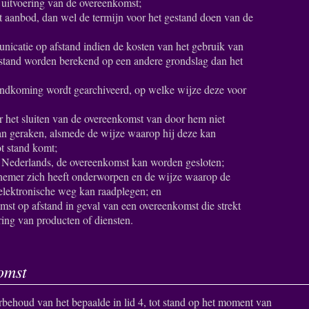
f uitvoering van de overeenkomst;
t aanbod, dan wel de termijn voor het gestand doen van de
unicatie op afstand indien de kosten van het gebruik van
stand worden berekend op een andere grondslag dan het
tandkoming wordt gearchiveerd, op welke wijze deze voor
 het sluiten van de overeenkomst van door hem niet
n geraken, alsmede de wijze waarop hij deze kan
ot stand komt;
et Nederlands, de overeenkomst kan worden gesloten;
nemer zich heeft onderworpen en de wijze waarop de
lektronische weg kan raadplegen; en
st op afstand in geval van een overeenkomst die strekt
ring van producten of diensten.
omst
behoud van het bepaalde in lid 4, tot stand op het moment van