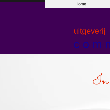
Home
uitgeverij
c o m m
In 