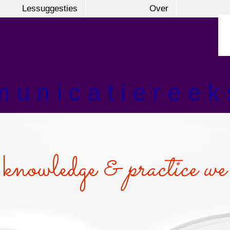
Lessuggesties
Over
 u n i c a t i e r e e k 
knowledge &
practice we