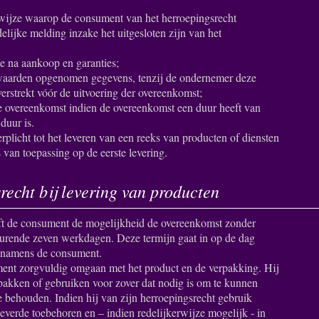
wijze waarop de consument van het herroepingsrecht
lijke melding inzake het uitgesloten zijn van het
ce na aankoop en garanties;
oorwaarden opgenomen gegevens, tenzij de ondernemer deze
erstrekt vóór de uitvoering der overeenkomst;
de overeenkomst indien de overeenkomst een duur heeft van
duur is.
rplicht tot het leveren van een reeks van producten of diensten
ts van toepassing op de eerste levering.
recht bij levering van producten
ft de consument de mogelijkheid de overeenkomst zonder
urende zeven werkdagen. Deze termijn gaat in op de dag
f namens de consument.
ment zorgvuldig omgaan met het product en de verpakking. Hij
itpakken of gebruiken voor zover dat nodig is om te kunnen
e behouden. Indien hij van zijn herroepingsrecht gebruik
eleverde toebehoren en – indien redelijkerwijze mogelijk - in