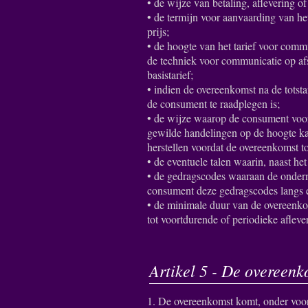
• de wijze van betaling, aflevering o
• de termijn voor aanvaarding van he
prijs;
• de hoogte van het tarief voor comm
de techniek voor communicatie op af
basistarief;
• indien de overeenkomst na de tots
de consument te raadplegen is;
• de wijze waarop de consument voor
gewilde handelingen op de hoogte ka
herstellen voordat de overeenkomst t
• de eventuele talen waarin, naast h
• de gedragscodes waaraan de onder
consument deze gedragscodes langs e
• de minimale duur van de overeenkom
tot voortdurende of periodieke afleve
Artikel 5 - De overeenk
1. De overeenkomst komt, onder voor