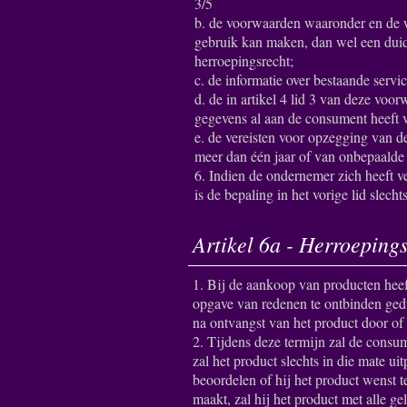
3/5
b. de voorwaarden waaronder en de 
gebruik kan maken, dan wel een duide
herroepingsrecht;
c. de informatie over bestaande servi
d. de in artikel 4 lid 3 van deze v
gegevens al aan de consument heeft v
e. de vereisten voor opzegging van 
meer dan één jaar of van onbepaalde 
6. Indien de ondernemer zich heeft ve
is de bepaling in het vorige lid slech
Artikel 6a - Herroepings
1. Bij de aankoop van producten hee
opgave van redenen te ontbinden ged
na ontvangst van het product door o
2. Tijdens deze termijn zal de consu
zal het product slechts in die mate u
beoordelen of hij het product wenst t
maakt, zal hij het product met alle g