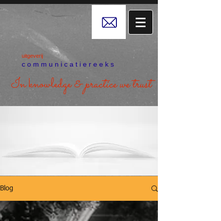
uitgeverij
c o m m u n i c a t i e r e e k s
In knowledge &
practice we trust
Blog