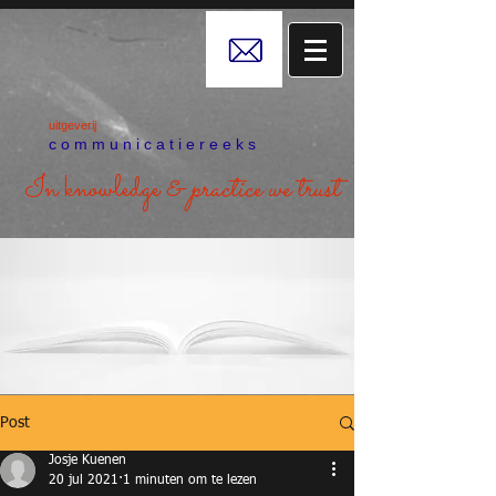
uitgeverij
c o m m u n i c a t i e r e e k s
In knowledge &
practice we trust
Post
Josje Kuenen
20 jul 2021
1 minuten om te lezen