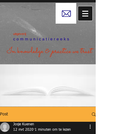
uitgeverij
c o m m u n i c a t i e r e e k s
In knowledge &
practice we trust
Post
Josje Kuenen
12 mrt 2020
1 minuten om te lezen