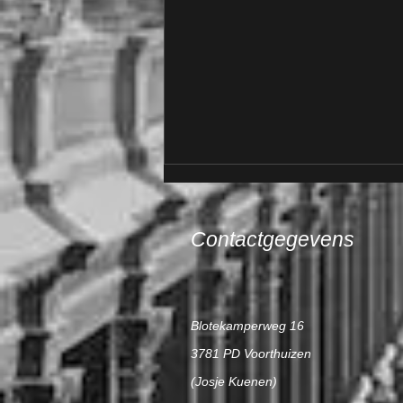
Contactgegevens
Blotekamperweg 16
Boek over fototrollen start met
3781 PD Voorthuizen
rechtszaak!
(Josje Kuenen)