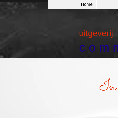
Home
uitgeverij
c o m m
In 