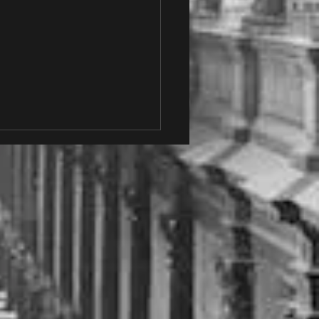
lisatie en vertaling
enteren: wat werkt echt en
cht niet?'