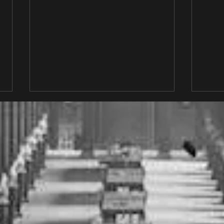
Vertaling is een feit!
Actua
'Pres
wat e