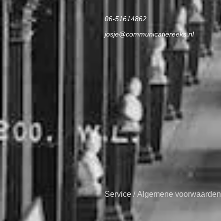
06-51614862
josje@communicatiereeks.nl
Service
/
Algemene voorwaarden