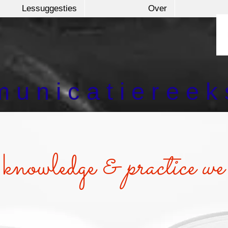
Lessuggesties
Over
 u n i c a t i e r e e k 
knowledge &
practice we