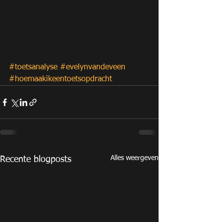
#toetsanalyse
#evelynvandeveen
#hoemaakikeentoetsopdracht
Alles weergeven
Recente blogposts