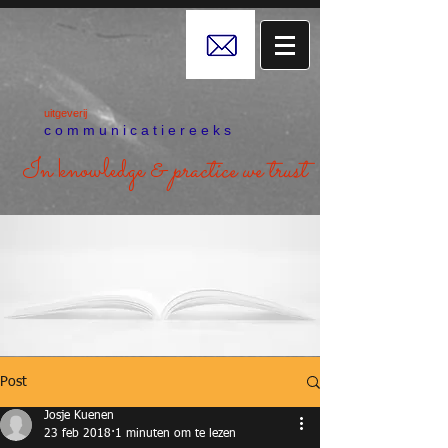
uitgeverij
c o m m u n i c a t i e r e e k s
In knowledge &
practice we trust
Post
Josje Kuenen
23 feb 2018
1 minuten om te lezen