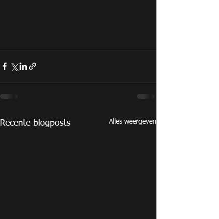
Alles weergeven
Recente blogposts