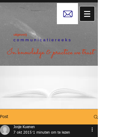
uitgeverij
c o m m u n i c a t i e r e e k s
In knowledge &
practice we trust
Post
Josje Kuenen
7 okt 2015
1 minuten om te lezen