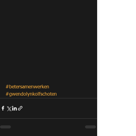
#betersamenwerken
#gwendolynkolfschoten