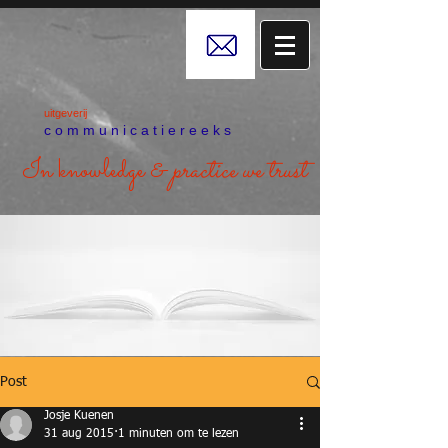
uitgeverij
c o m m u n i c a t i e r e e k s
In knowledge &
practice we trust
Post
Josje Kuenen
31 aug 2015
1 minuten om te lezen