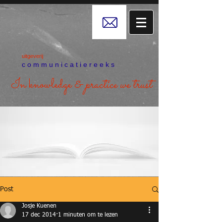
uitgeverij
c o m m u n i c a t i e r e e k s
In knowledge &
practice we trust
Post
Josje Kuenen
17 dec 2014
1 minuten om te lezen