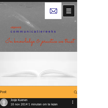
uitgeverij
c o m m u n i c a t i e r e e k s
In knowledge &
practice we trust
Post
Josje Kuenen
10 nov 2014
1 minuten om te lezen