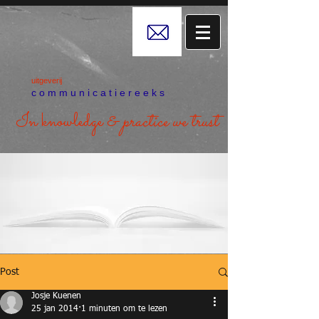
uitgeverij
c o m m u n i c a t i e r e e k s
In knowledge &
practice we trust
Post
Josje Kuenen
25 jan 2014
1 minuten om te lezen