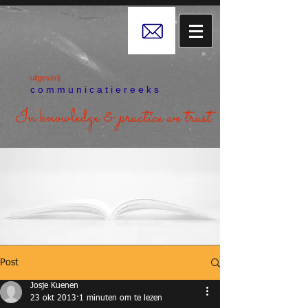
uitgeverij
c o m m u n i c a t i e r e e k s
In knowledge &
practice we trust
Post
Josje Kuenen
23 okt 2013
1 minuten om te lezen