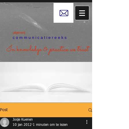
uitgeverij
c o m m u n i c a t i e r e e k s
In knowledge &
practice we trust
Post
Josje Kuenen
10 jan 2012
1 minuten om te lezen