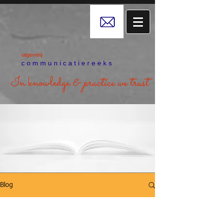
uitgeverij
c o m m u n i c a t i e r e e k s
In knowledge &
practice we trust
Blog