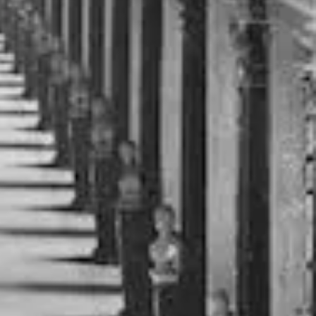
lisatie en vertaling
enteren: wat werkt echt en
cht niet?'