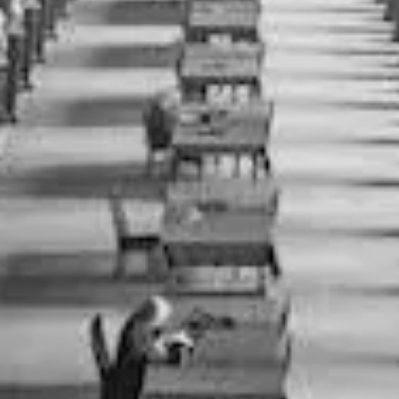
Vertaling is een feit!
Actua
'Pres
wat e