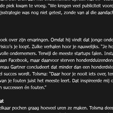
de piek kwam te vroeg. “We kregen veel publiciteit voor
ijsstrategie was nog niet getest, zonde van al die aandac
oek over zijn ervaringen. Omdat hij vindt dat jonge ond
ico’s je loopt. Zulke verhalen hoor je nauwelijks. “Je h
volle ondernemers. Terwijl de meeste startups falen. Inst
 aan Facebook, maar daarvoor sterven honderdduizenden 
reau Gartner concludeert dat minder dan een honderdste
l succes wordt. Tolsma: “Daar hoor je nooit iets over, ter
an je fouten juist het meeste leert. Dat inspireerde mij 
n successen én fouten.” 
at
lkaar pochen graag hoeveel uren ze maken. Tolsma deed