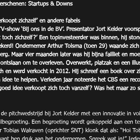
 verschenen: Startups & Downs
rkoopt zichzelf’ en andere fabels
V-show ‘Bij ons in de BV’. Presentator Jort Kelder voors
 toch zichzelf?’ Een topinvesteerder was binnen, hij stond
zekerd! Ondernemer Arthur Tolsma (toen 29) waande zich
g. Maar vier maanden later was hij bijna failliet en moest
ontslaan om te overleven. Overwerkt, platzak en een illus
ch en werd verkocht in 2012. Hij schreef een boek over zi
idee te helpen. Verleden jaar noteerde het CBS een reco
 goed idee verkoopt zich toch vanzelf? Was het maar zo s
e pitchwedstrijd bij Jort Kelder met een innovatie in voi
ilbegroeting. Een begroeting wordt gekoppeld aan een t
r Tobias Walraven (oprichter SNT) klonk dat als: “Hoi Tob
ant ben druk aan het ondernemen. Spreek wat in!” Iede