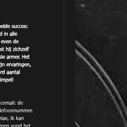
pelde succes: 
 in alle 
 even de 
 hij zichzelf 
ie armer. Het 
jn ervaringen, 
rd aantal 
impel!
cemail: de 
elefoonnummer. 
ias, ik kan 
reen vond het 