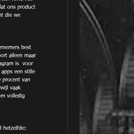
dat ons product 
ht die we 
ernemers best 
oort alleen maar 
agram is  voor 
apps een stille 
 procent van 
wijl vaak 
om volledig 
 hetzelfde: 