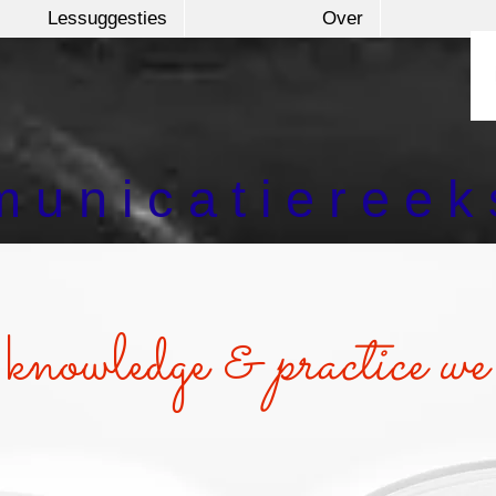
Lessuggesties
Over
 u n i c a t i e r e e k 
knowledge &
practice we