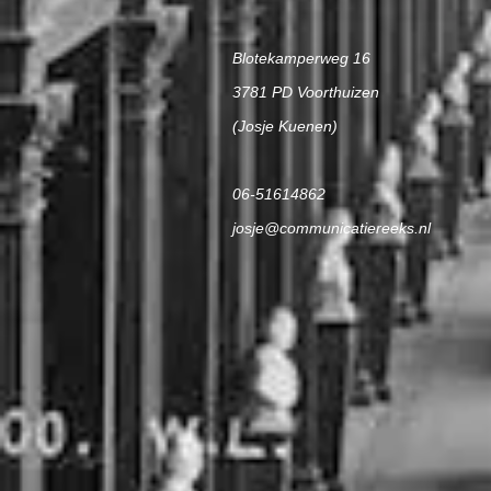
Blotekamperweg 16
Boek over fototrollen start met
3781 PD Voorthuizen
rechtszaak!
(Josje Kuenen)
06-51614862
josje@communicatiereeks.nl