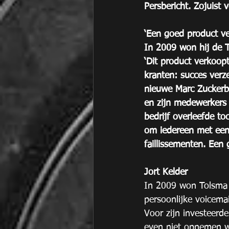
Persbericht. Zojuist
‘Een goed product ve
In 2009 won hij de T
‘Dit product verkoopt
kranten: succes ver
nieuwe Marc Zuckerber
en zijn medewerkers 
bedrijf overleefde to
om iedereen met een 
faillissementen. Een
Jort Kelder
In 2009 won Tolsma d
persoonlijke voicema
Voor zijn investeerde
even niet opnemen w