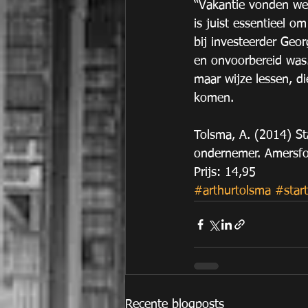
“Vakantie vonden we
is juist essentieel om
bij investeerder Geo
en onvoorbereid was. 
maar wijze lessen, d
komen. 
Tolsma, A. (2014) St
ondernemer. Amersfo
Prijs: 14,95
#arthurtolsma
#star
Recente blogposts